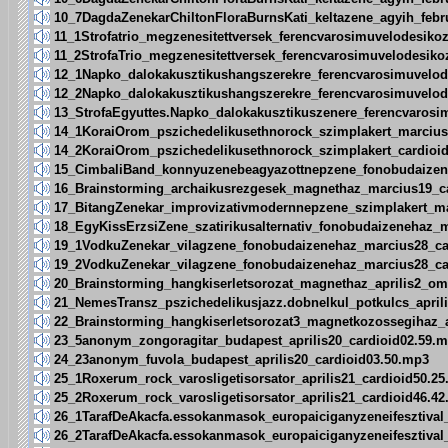
10_7DagdaZenekarChiltonFloraBurnsKati_keltazene_agyih_febr
11_1Strofatrio_megzenesitettversek_ferencvarosimuvelodesiko
11_2StrofaTrio_megzenesitettversek_ferencvarosimuvelodesiko
12_1Napko_dalokakusztikushangszerekre_ferencvarosimuvelod
12_2Napko_dalokakusztikushangszerekre_ferencvarosimuvelod
13_StrofaEgyuttes.Napko_dalokakusztikuszenere_ferencvarosi
14_1KoraiOrom_pszichedelikusethnorock_szimplakert_marcius
14_2KoraiOrom_pszichedelikusethnorock_szimplakert_cardioi
15_CimbaliBand_konnyuzenebeagyazottnepzene_fonobudaizen
16_Brainstorming_archaikusrezgesek_magnethaz_marcius19_c
17_BitangZenekar_improvizativmodernnepzene_szimplakert_ma
18_EgyKissErzsiZene_szatirikusalternativ_fonobudaizenehaz_
19_1VodkuZenekar_vilagzene_fonobudaizenehaz_marcius28_ca
19_2VodkuZenekar_vilagzene_fonobudaizenehaz_marcius28_ca
20_Brainstorming_hangkiserletsorozat_magnethaz_aprilis2_o
21_NemesTransz_pszichedelikusjazz.dobnelkul_potkulcs_april
22_Brainstorming_hangkiserletsorozat3_magnetkozossegihaz_a
23_5anonym_zongoragitar_budapest_aprilis20_cardioid02.59.
24_23anonym_fuvola_budapest_aprilis20_cardioid03.50.mp3
25_1Roxerum_rock_varosligetisorsator_aprilis21_cardioid50.2
25_2Roxerum_rock_varosligetisorsator_aprilis21_cardioid46.4
26_1TarafDeAkacfa.essokanmasok_europaiciganyzeneifesztival_
26_2TarafDeAkacfa.essokanmasok_europaiciganyzeneifesztival_