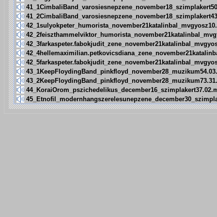
41_1CimbaliBand_varosiesnepzene_november18_szimplakert5
41_2CimbaliBand_varosiesnepzene_november18_szimplakert4
42_1sulyokpeter_humorista_november21katalinbal_mvgyosz10
42_2feiszthammelviktor_humorista_november21katalinbal_mv
42_3farkaspeter.fabokjudit_zene_november21katalinbal_mvgyo
42_4hellemaximilian.petkovicsdiana_zene_november21katalin
42_5farkaspeter.fabokjudit_zene_november21katalinbal_mvgyo
43_1KeepFloydingBand_pinkfloyd_november28_muzikum54.03
43_2KeepFloydingBand_pinkfloyd_november28_muzikum73.31
44_KoraiOrom_pszichedelikus_december16_szimplakert37.02.
45_Etnofil_modernhangszerelesunepzene_december30_szimpla