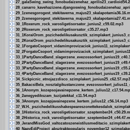
27_galaSwing_swing_fonobudaizenehaz_aprilis23_cardioid54.
28_canarro_kavehazizene.djangoswing_fonobudaizenehaz_apri
29_1zenesgorogest_stekitaverna_majus23_skalapotamia36.16.
29_2zenesgorogest_stekitaverna_majus23_skalapotamia27.41.
30_1Roxerum_rock_varosligetisorsator_junius2_c59.02.mp3
30_2Roxerum_rock_varosligetisorsator_c35.27.mp3
31_1KoraiOrom_pszichedelikusakusztik_szimplakert_junius3_
31_2KoraiOrom_pszichedelikusakusztik_szimplakert_junius3_
32_1ForgatoCsoport_vidamimprovizaciok_junius11_szimplaker
32_2ForgatoCsoport_vidamimprovizaciok_szimplakert_junius1
33_1PartyDanceBand_slagerzene_evezossorkert_junius19_c40.
33_2PartyDanceBand_slagerzene_evezossorkert_junius19_c49.
33_3PartyDanceBand_slagerzene_evezossorkert_junius19_c55.
33_4PartyDanceBand_slagerzene_evezossorkert_junius19_c39.
34_Sickpicnic_etnojazzdisco_szimplakert_junius25_c62.57.mp
35_BakacsiBela_nosztalgikustanczene_evezossorkert_julius11
36_1Anonym_kozepsojavainepzene_kertem_julius12_c17.54.m
36_2anegyedikszam_tuzijatekkal_c11.54.mp3
36_3Anonym_kozepjavainepzene_kertem_julius12_c56.14.mp3
37_W.H._pszichedelikusshakespeareszonettekesdalok_szimpla
38_1Historica_rock_varosligetisorsator_szeptember24_c50.29.
38_2Historica_rock_varosligetisorsator_szeptember24_c44.47.
39_JerandMissGod_valtozatoszeneistilusmeditacio_szimplaker
40_NagyEdiProject_absztraktpopularis_november12_szimplake