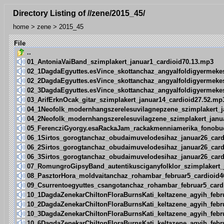
Directory Listing of //zene/2015_45/
home
>
zene
>
2015_45
File
..
01_AntoniaVaiBand_szimplakert_januar1_cardioid70.13.mp3
02_1DagdaEgyuttes.esVince_skottanchaz_angyalfoldigyermeke
02_2DagdaEgyuttes.esVince_skottanchaz_angyalfoldigyermeke
02_3DagdaEgyuttes.esVince_skottanchaz_angyalfoldigyermeke
03_ArifErknOcak_gitar_szimplakert_januar14_cardioid27.52.mp
04_1Neofolk_modernhangszerelesuvilagnepzene_szimplakert_j
04_2Neofolk_modernhangszerelesuvilagzene_szimplakert_janu
05_FerencziGyorgy.esaRackaJam_rackakmenniamerika_fonobud
06_1Sirtos_gorogtanchaz_obudaimuvelodesihaz_januar26_card
06_2Sirtos_gorogtanchaz_obudaimuvelodesihaz_januar26_card
06_3Sirtos_gorogtanchaz_obudaimuvelodesihaz_januar26_card
07_RomungroGipsyBand_autentikusciganyfolklor_szimplakert_
08_PasztorHora_moldvaitanchaz_rohambar_februar5_cardioid4
09_Csurrentoegyuttes_csangotanchaz_rohambar_februar5_card
10_1DagdaZenekarChiltonFloraBurnsKati_keltazene_agyih_febr
10_2DagdaZenekarChiltonFloraBurnsKati_keltazene_agyih_febr
10_3DagdaZenekarChiltonFloraBurnsKati_keltazene_agyih_febr
10_6DagdaZenekarChiltonFloraBurnsKati_keltazene_agyih_febr