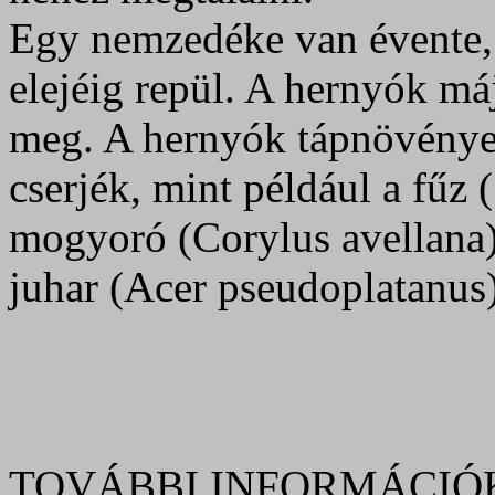
Egy nemzedéke van évente, 
elejéig repül. A hernyók máj
meg. A hernyók tápnövényei
cserjék, mint például a fűz 
mogyoró (Corylus avellana)
juhar (Acer pseudoplatanus) 
TOVÁBBI INFORMÁCIÓ