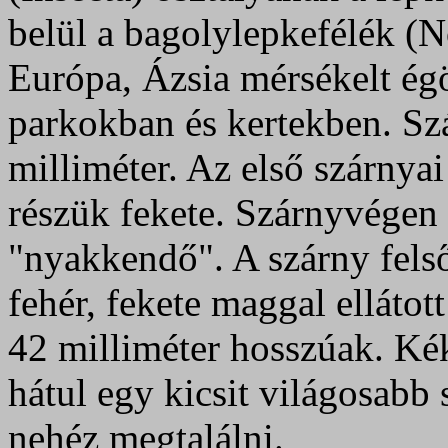
belül a bagolylepkefélék (No
Európa, Ázsia mérsékelt égö
parkokban és kertekben. Sz
milliméter. Az első szárnya
részük fekete. Szárnyvégen 
"nyakkendő". A szárny felső
fehér, fekete maggal ellátot
42 milliméter hosszúak. Kék
hátul egy kicsit világosabb s
nehéz megtalálni.