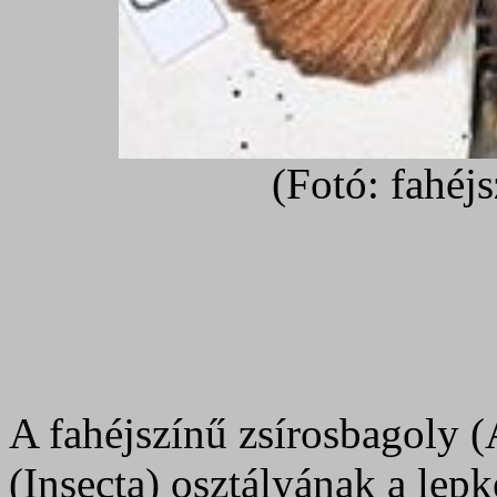
(Fotó: fahéj
A fahéjszínű zsírosbagoly 
(Insecta) osztályának a lep