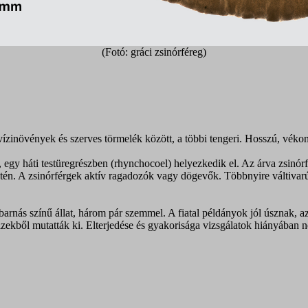
(Fotó: gráci zsinórféreg)
ízinövények és szerves törmelék között, a többi tengeri. Hosszú, vékony,
gy háti testüregrészben (rhynchocoel) helyezkedik el. Az árva zsinór
ületén. A zsinórférgek aktív ragadozók vagy dögevők. Többnyire váltivar
arnás színű állat, három pár szemmel. A fiatal példányok jól úsznak, 
zekből mutatták ki. Elterjedése és gyakorisága vizsgálatok hiányában n