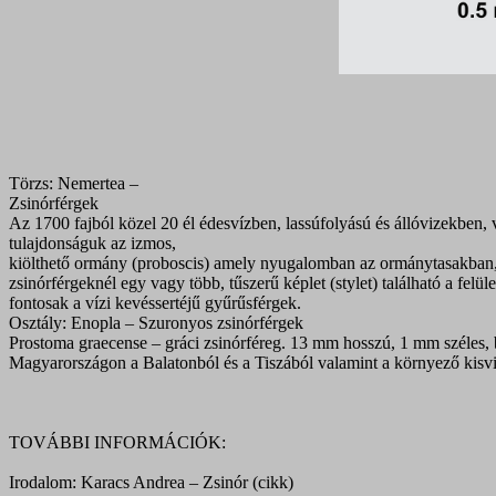
Törzs: Nemertea –
Zsinórférgek
Az 1700 fajból közel 20 él édesvízben, lassúfolyású és állóvizekben, v
tulajdonságuk az izmos,
kiölthető ormány (proboscis) amely nyugalomban az ormánytasakban, e
zsinórférgeknél egy vagy több, tűszerű képlet (stylet) található a fel
fontosak a vízi kevéssertéjű gyűrűsférgek.
Osztály: Enopla – Szuronyos zsinórférgek
Prostoma graecense – gráci zsinórféreg. 13 mm hosszú, 1 mm széles, b
Magyarországon a Balatonból és a Tiszából valamint a környező kisvi
TOVÁBBI INFORMÁCIÓK:
Irodalom: Karacs Andrea – Zsinór (cikk)