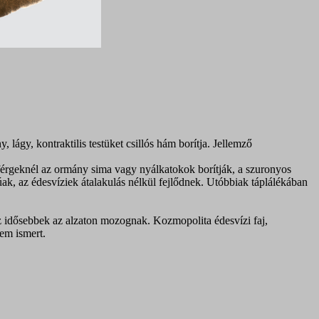
 lágy, kontraktilis testüket csillós hám borítja. Jellemző
férgeknél az ormány sima vagy nyálkatokok borítják, a szuronyos
úak, az édesvíziek átalakulás nélkül fejlődnek. Utóbbiak táplálékában
az idősebbek az alzaton mozognak. Kozmopolita édesvízi faj,
em ismert.