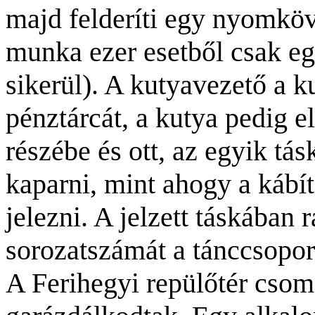
majd felderíti egy nyomköv
munka ezer esetből csak egy
sikerül). A kutyavezető a k
pénztárcát, a kutya pedig e
részébe és ott, az egyik tás
kaparni, mint ahogy a kábí
jelezni. A jelzett táskában 
sorozatszámát a tánccsoport
A Ferihegyi repülőtér csom