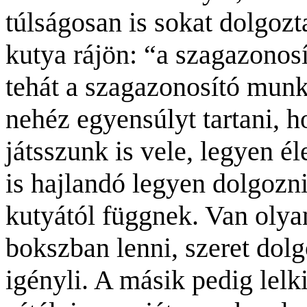
túlságosan is sokat dolgozt
kutya rájön: “a szagazonosí
tehát a szagazonosító mun
nehéz egyensúlyt tartani, h
játsszunk is vele, legyen é
is hajlandó legyen dolgozn
kutyától függnek. Van olya
bokszban lenni, szeret dolg
igényli. A másik pedig lelk