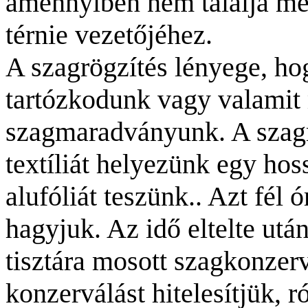
amennyiben nem találja meg 
térnie vezetőjéhez.
A szagrögzítés lényege, ho
tartózkodunk vagy valamit
szagmaradványunk. A szag
textíliát helyezünk egy hos
alufóliát teszünk
..
Azt fél ó
hagyjuk. Az idő eltelte után
tisztára mosott szagkonzer
konzerválást hitelesítjük, 