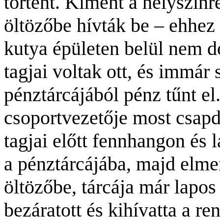
történt. Kiment a helyszínr
öltözőbe hívták be – ehhez
kutya épületen belül nem d
tagjai voltak ott, és immá
pénztárcájából pénz tűnt e
csoportvezetője most csapdá
tagjai előtt fennhangon és l
a pénztárcájába, majd elmen
öltözőbe, tárcája már lapos 
bezáratott és kihívatta a re