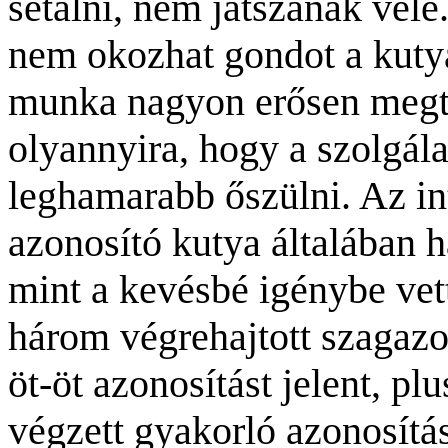
sétálni, nem játszanak vele
nem okozhat gondot a kutya 
munka nagyon erősen megte
olyannyira, hogy a szolgál
leghamarabb őszülni. Az in
azonosító kutya általában
mint a kevésbé igénybe vet
három végrehajtott szagazo
öt-öt azonosítást jelent, pl
végzett gyakorló azonosít