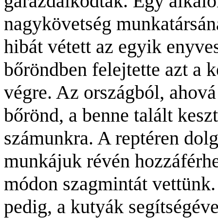
garázdálkodtak. Egy alkal
nagykövetség munkatársána
hibát vétett az egyik enyve
bőröndben felejtette azt a k
végre. Az országból, ahov
bőrönd, a benne talált kesz
számunkra. A reptéren dolg
munkájuk révén hozzáférhet
módon szagmintát vettünk.
pedig, a kutyák segítségév