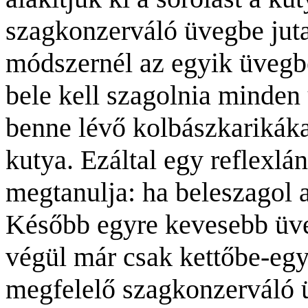
szagkonzerváló üvegbe jutal
módszernél az egyik üvegb
bele kell szagolnia minden
benne lévő kolbászkarikáka
kutya. Ezáltal egy reflexlán
megtanulja: ha beleszagol a
Később egyre kevesebb üve
végül már csak kettőbe-egy
megfelelő szagkonzerváló 