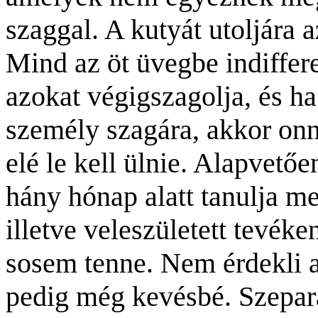
szaggal. A kutyát utoljára 
Mind az öt üvegbe indiffer
azokat végigszagolja, és ha
személy szagára, akkor onna
elé le kell ülnie. Alapvető
hány hónap alatt tanulja m
illetve veleszületett tevék
sosem tenne. Nem érdekli a
pedig még kevésbé. Szepará