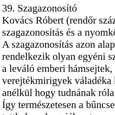
39. Szagazonosító
Kovács Róbert (rendőr száz
szagazonosítás és a nyomkö
A szagazonosítás azon ala
rendelkezik olyan egyéni sz
a leváló emberi hámsejtek, 
verejtékmirigyek váladéka 
anélkül hogy tudnának róla
Így
természetesen a bűncse