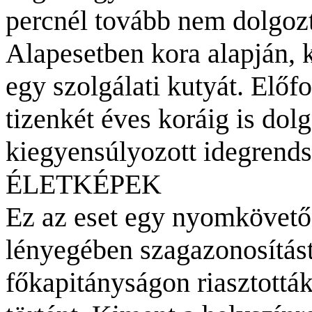
percnél tovább nem dolgozt
Alapesetben kora alapján, 
egy szolgálati kutyát. Előf
tizenkét éves koráig is do
kiegyensúlyozott idegrends
ÉLETKÉPEK
Ez az eset egy nyomkövető 
lényegében szagazonosítást
főkapitányságon riasztották