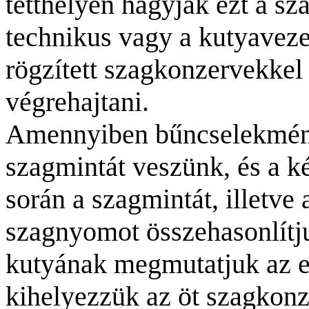
tetthelyen hagyják ezt a sz
technikus vagy a kutyaveze
rögzített szagkonzervekkel
végrehajtani.
Amennyiben bűncselekmény 
szagmintát veszünk, és a k
során a szagmintát, illetve 
szagnyomot összehasonlítju
kutyának megmutatjuk az e
kihelyezzük az öt szagkonz