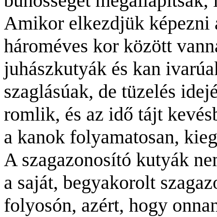
bűnösséget megállapítsák, 
Amikor elkezdjük képezni 
hároméves kor között vann
juhászkutyák és kan ivarúa
szaglásúak, de tüzelés idej
romlik, és az idő tájt kev
a kanok folyamatosan, kie
A szagazonosító kutyák ne
a saját, begyakorolt szaga
folyosón, azért, hogy onnan