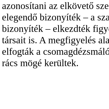
azonosítani az elkövető sz
elegendő bizonyíték – a sz
bizonyíték – elkezdték figyel
társait is. A megfigyelés a
elfogták a csomagdézsmáló 
rács mögé kerültek.