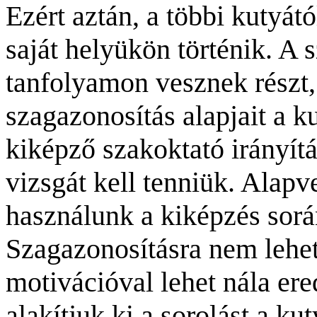
Ezért aztán, a többi kutyátó
saját helyükön történik. A 
tanfolyamon vesznek részt, 
szagazonosítás alapjait a k
kiképző szakoktató irányítá
vizsgát kell tenniük. Alapv
használunk a kiképzés során:
Szagazonosításra nem lehet
motivációval lehet nála ere
alakítjuk ki a sorolást a k