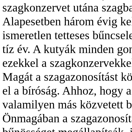
szagkonzervet utána szagban
Alapesetben három évig kell 
ismeretlen tetteses bűncse
tíz év. A kutyák minden go
ezekkel a szagkonzervekke
Magát a szagazonosítást kö
el a bíróság. Ahhoz, hogy 
valamilyen más közvetett bi
Önmagában a szagazonosít