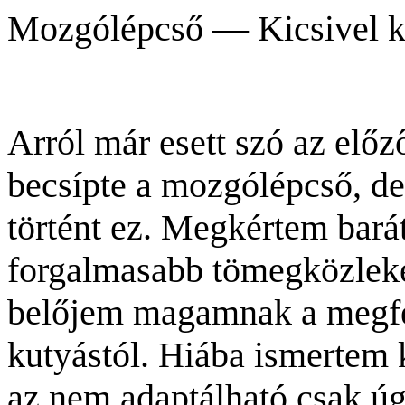
Mozgólépcső — Kicsivel k
Arról már esett szó az előz
becsípte a mozgólépcső, de
történt ez. Megkértem bará
forgalmasabb tömegközlek
belőjem magamnak a megfe
kutyástól. Hiába ismertem
az nem adaptálható csak ú