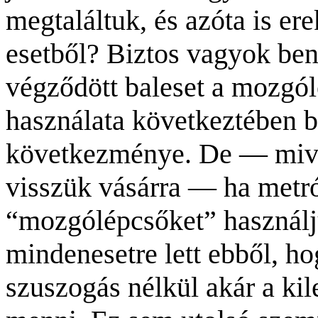
megtaláltuk, és
azóta
is ere
esetből? Biztos vagyok ben
végződött baleset a mozgól
használata következtében b
következménye. De — mive
visszük vásárra — ha metró
“mozgólépcsőket” használ
mindenesetre lett ebből, h
szuszogás nélkül akár a ki