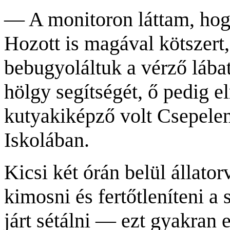
— A monitoron láttam, hogy
Hozott is magával kötszert
bebugyoláltuk a vérző láb
hölgy segítségét, ő pedig 
kutyakiképző volt Csepele
Iskolában.
Kicsi két órán belül állato
kimosni és fertőtleníteni a
járt sétálni — ezt gyakran 