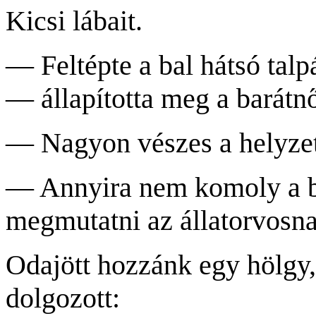
Kicsi lábait.
— Feltépte a bal hátsó tal
— állapította meg a barátnő
— Nagyon vészes a helyz
— Annyira nem komoly a b
megmutatni az állatorvosn
Odajött hozzánk egy hölgy
dolgozott: