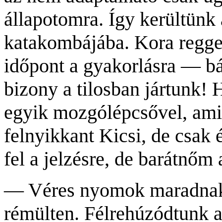
állapotomra. Így kerültünk
katakombájába. Kora regge
időpont a gyakorlásra — bár
bizony a tilosban jártunk! 
egyik mozgólépcsővel, ami
felnyikkant Kicsi, de csak
fel a jelzésre, de barátnőm
— Véres nyomok maradnak 
rémülten. Félrehúzódtunk a