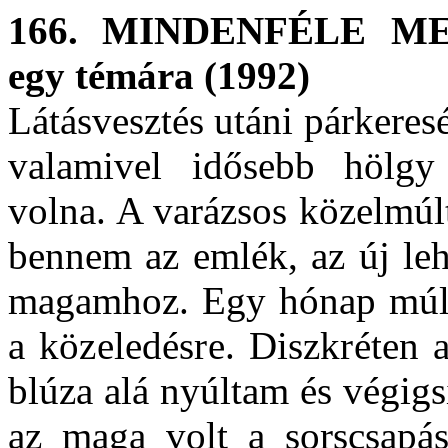
166. MINDENFÉLE ME
egy témára (1992)
Látásvesztés utáni párkere
valamivel idősebb hölgy 
volna. A varázsos közelmúl
bennem az emlék, az új leh
magamhoz. Egy hónap múl
a közeledésre. Diszkréten 
blúza alá nyúltam és végigs
az maga volt a sorscsap