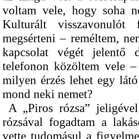
voltam vele, hogy soha n
Kulturált visszavonulót
megsérteni – reméltem, nem
kapcsolat végét jelentő
telefonon közöltem vele –
milyen érzés lehet egy lát
mond neki nemet?
A „Piros rózsa
” jeligével
rózsával fogadtam a laká
vette tudomásul a figyelme