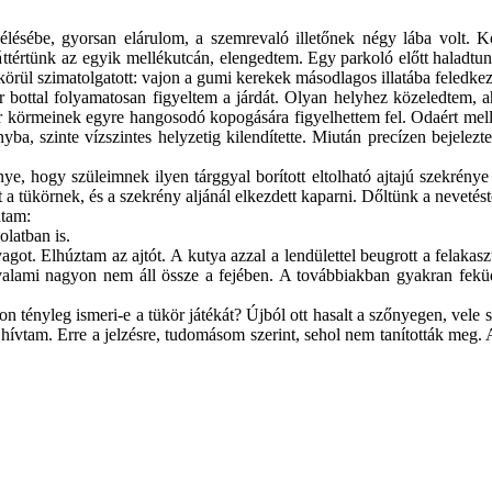
lésébe, gyorsan elárulom, a szemrevaló illetőnek négy lába volt. K
áttértünk az egyik mel
lékutcán, elengedtem. Egy parkoló előtt haladtu
örül szimatolgatott: vajon a
gumi kerekek
másodlagos illatába feledkez
ottal folyamatosan figyeltem a járdát. Olyan helyhez közeledtem, aho
r körmeinek egyre hangosodó kopogására figyelhettem fel. Odaért mellé
yba, szinte vízszintes helyzetig kilendítette. Miután precízen bejelezt
ye, hogy szüleimnek ilyen tárggyal borított eltolható ajtajú szekrén
 a tükörnek, és a szekrény aljánál elkezdett kaparni. Dőltünk a nevetés
dtam:
latban is.
t. Elhúztam az ajtót. A kutya azzal a lendülettel beugrott a felakasz
tban valami nagyon nem áll össze a fejében. A továbbiakban gyakran fek
n tényleg ismeri-e a tükör játékát? Újból ott hasalt a szőnyegen, vel
hívtam. Erre a jelzésre, tudomásom szerint, sehol nem tanították meg. 