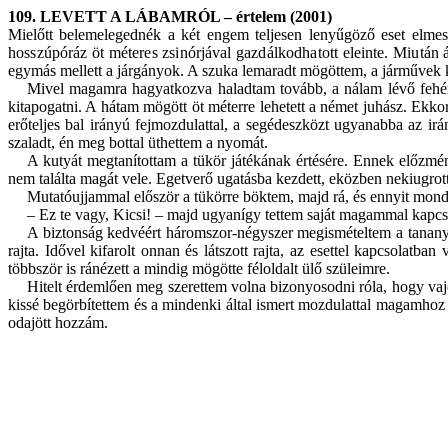
109. LEVETT
A
LÁBAMRÓL – értelem (2001)
Mielőtt belemelegednék a két engem teljesen lenyűgöző eset elmesé
hosszúpóráz öt méteres zsinórjával gazdálkodhatott eleinte. Miután 
egymás mellett a járgányok. A szuka lemaradt mögöttem, a járművek k
Mivel magamra hagyatkozva haladtam tovább, a nálam lévő fehér b
kitapogatni. A hátam mögött öt méterre lehetett a német juhász. Ekko
erőteljes bal irányú fejmozdulattal, a segédeszközt ugyanabba az irán
szaladt, én meg bottal üthettem a nyomát.
A kutyát megtanítottam a tükör játékának értésére. Ennek előzmén
nem találta magát vele. Egetverő ugatásba kezdett, eközben nekiugrott
Mutatóujjammal először a tükörre böktem, majd rá, és ennyit mon
– Ez te vagy, Kicsi! – majd ugyanígy tettem saját magammal kapcso
A biztonság kedvéért háromszor-négyszer megismételtem a tananyago
rajta. Idővel kifarolt onnan és látszott rajta, az esettel kapcsola
többször is ránézett a mindig mögötte féloldalt ülő szüleimre.
Hitelt érdemlően meg szerettem volna bizonyosodni róla, hogy vajo
kissé begörbítettem és a mindenki által ismert mozdulattal magamhoz 
odajött hozzám.