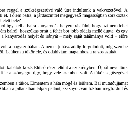
ora reggel a szükségszerűvé váló útra in
dultunk a vakvezetővel. A
nk el. Tőlem balra, a járdaszinttel megegyező magasságban sorakoztak
hetett bele?
l úgy kell a balra kanyarodás helyére rátalálni, hogy azt nem lehet
m balról, hosszúkás orrát a fehér bot jobb oldala mellé dugta, és egy
e a kanyarodás helyét és irányát – mely saját találmánya volt! – előre
ye volt a nagyszobában. A német juhász addig forgolódott, míg szembe
től. Leültem a tükör elé, és odahívtam magamhoz a rajzos szukát.
tott kabátok közé. Elülső része eltűnt a szekrényben. Újból nevettünk
üdt le a szőnyegre úgy, hogy vele szemben volt. A tükör segítségével
e szemben a tükör. Elmentem a háta mögé és leültem. Bal mutatóujjamat
Abban a pillanatban talpra pattant, száznyolcvan fokban megfordult és