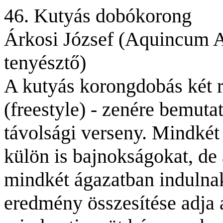
46. Kutyás dobókorong
Árkosi József (Aquincum Ag
tenyésztő)
A kutyás korongdobás két r
(freestyle) - zenére bemutat
távolsági verseny. Mindkét
külön is bajnokságokat, de
mindkét ágazatban indulnak
eredmény összesítése adja