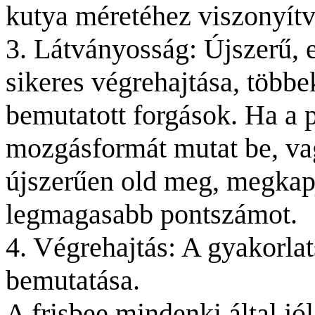
kutya méretéhez viszonyítv
3. Látványosság: Újszerű,
sikeres végrehajtása, több
bemutatott forgások. Ha a p
mozgásformát mutat be, va
újszerűen old meg, megkapj
legmagasabb pontszámot.
4. Végrehajtás: A gyakorla
bemutatása.
A frisbee mindenki által jól