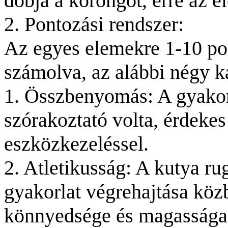
dobja a korongot, erre az 
2. Pontozási rendszer:
Az egyes elemekre 1-10 pon
számolva, az alábbi négy k
1. Összbenyomás: A gyakor
szórakoztató volta, érdekes
eszközkezeléssel.
2. Atletikusság: A kutya ru
gyakorlat végrehajtása köz
könnyedsége és magassága 