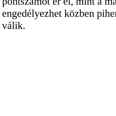
pontszámot ér el, mint a m
engedélyezhet közben pihe
válik.