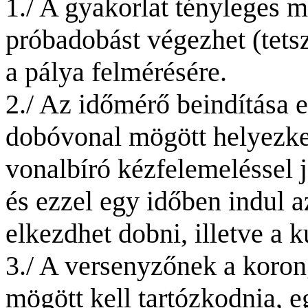
1./ A gyakorlat tényleges 
próbadobást végezhet (tet
a pálya felmérésére.
2./ Az időmérő beindítása e
dobóvonal mögött helyezked
vonalbíró kézfelemeléssel je
és ezzel egy időben indul 
elkezdhet dobni, illetve a 
3./ A versenyzőnek a koro
mögött kell tartózkodnia,