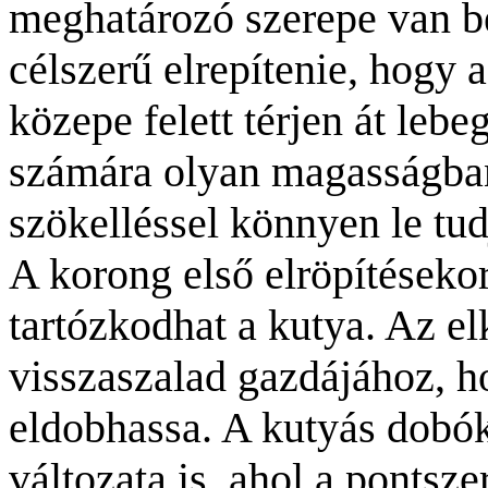
meghatározó szerepe van b
célszerű elrepítenie, hogy a
közepe felett térjen át le
számára olyan magasságban
szökelléssel könnyen le tud
A korong első elröpítéseko
tartózkodhat a kutya. Az e
visszaszalad gazdájához, h
eldobhassa. A kutyás dobó
változata is, ahol a pontsz