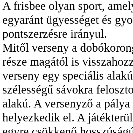
A frisbee olyan sport, amel
egyaránt ügyességet és gyo
pontszerzésre irányul.
Mitől verseny a dobókorong
része magától is visszahozz
verseny egy speciális alakú
szélességű sávokra felosztot
alakú. A versenyző a pálya
helyezkedik el. A játékterü
egyre csökkenő hosszúságú