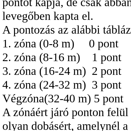
pontot kapja, de csak abban
levegőben kapta el.
A pontozás az alábbi tábláza
1. zóna (0-
8 m
)
0 pont
2. zóna (8-
16 m
)
1 pont
3. zóna (16-
24 m
)
2 pont
4. zóna (24-
32 m
)
3 pont
Végzóna(
32-
40 m
)
5 pont
A zónáért járó ponton felül
olyan dobásért, amelynél a