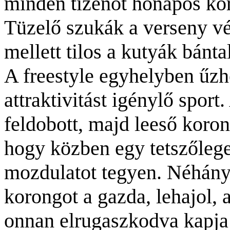
minden tizenöt hónapos kort
Tüzelő szukák a verseny vé
mellett tilos a kutyák bánt
A freestyle egyhelyben űzh
attraktivitást igénylő sport
feldobott, majd leeső koron
hogy közben egy tetszőleges
mozdulatot tegyen. Néhány 
korongot a gazda, lehajol, 
onnan elrugaszkodva kapja 