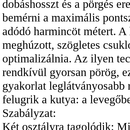
dobáshosszt és a pörgés er
bemérni a maximális pontsz
adódó harmincöt métert. A 
meghúzott, szögletes csukl
optimalizálnia. Az ilyen te
rendkívül gyorsan pörög, ez
gyakorlat leglátványosabb r
felugrik a kutya: a levegőb
Szabályzat:
Két osztályra tagolódik: M