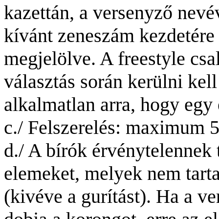
kazettán, a versenyző nevév
kívánt zeneszám kezdetére 
megjelölve. A freestyle csal
választás során kerülni kel
alkalmatlan arra, hogy egy 
c.
/ Felszerelés: maximum 
d./
A
bírók érvénytelennek t
elemeket, melyek nem tarta
(kivéve a gurítást). Ha a 