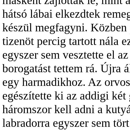
másként zajlottak le, mint 
hátsó lábai elkezdtek remeg
készül megfagyni. Közben p
tizenöt percig tartott nála e
egyszer sem vesztette el az
borogatást tettem rá. Újra 
egy harmadikhoz. Az orvos 
egészítette ki az addigi ké
háromszor kell adni a kutyá
labradorra egyszer sem tört