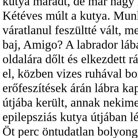
kutya maradt, de már nagy 
Kétéves múlt a kutya. Mu
váratlanul feszültté vált, 
baj, Amigo? A labrador láb
oldalára dőlt és elkezdett r
el, közben vizes ruhával b
erőfeszítések árán lábra ka
útjába került, annak nekime
epilepsziás kutya útjában lé
Öt perc öntudatlan bolyongá