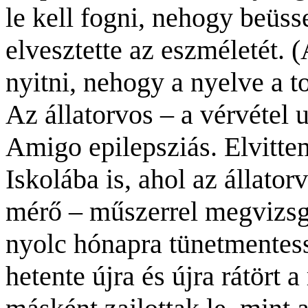
le kell fogni, nehogy beüs
elvesztette az eszméletét. (
nyitni, nehogy a nyelve a t
Az állatorvos – a vérvétel 
Amigo epilepsziás. Elvitt
Iskolába is, ahol az állat
mérő – műszerrel megvizsgá
nyolc hónapra tünetmentessé
hetente újra és újra rátört 