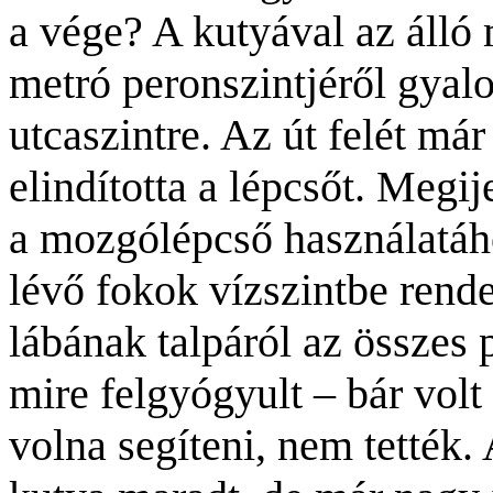
a vége? A kutyával az álló
metró peronszintjéről gyal
utcaszintre. Az út felét má
elindította a lépcsőt. Megi
a mozgólépcső használatáho
lévő fokok vízszintbe rende
lábának talpáról az összes p
mire felgyógyult – bár volt
volna segíteni, nem tették. 