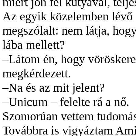
miért jön fel kutyával, telj
Az egyik közelemben lévő fé
megszólalt: nem látja, hog
lába mellett?
–Látom én, hogy
vöröskere
megkérdezett.
–Na és az mit jelent?
–Unicum – felelte rá a nő.
Szomorúan vettem tudomásu
Továbbra is vigyáztam Amig