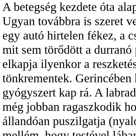
A betegség kezdete óta ala
Ugyan továbbra is szeret ve
egy autó hirtelen fékez, a
mit sem törődött a durranó
elkapja ilyenkor a reszketé
tönkrementek. Gerincében k
gyógyszert kap rá. A labrad
még jobban ragaszkodik ho
állandóan puszilgatja (nyal
mellém, hogy testével lábam