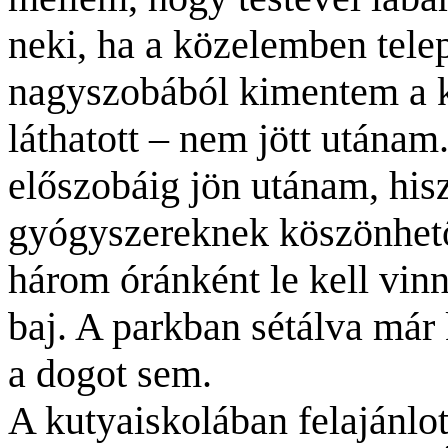
neki, ha a közelemben telep
nagyszobából kimentem a 
láthatott – nem jött utánam.
előszobáig jön utánam, his
gyógyszereknek köszönhető
három óránként le kell vin
baj. A parkban sétálva már 
a dogot sem.
A kutyaiskolában felajánlo