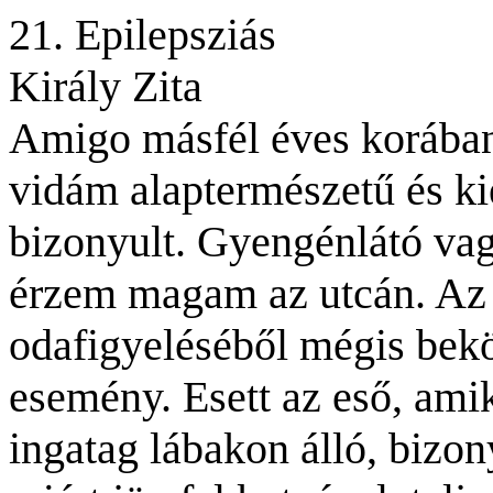
21. Epilepsziás
Király Zita
Amigo másfél éves korában
vidám alaptermészetű és k
bizonyult. Gyengénlátó va
érzem magam az utcán. Az
odafigyeléséből mégis bek
esemény. Esett az eső, ami
ingatag lábakon álló, bizo