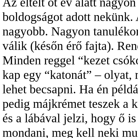
Az eltelt öt év alatt nagyon
boldogságot adott nekünk. 
nagyobb. Nagyon tanulékon
válik (későn érő fajta). Re
Minden reggel “kezet csóko
kap egy “katonát” – olyat,
lehet becsapni. Ha én péld
pedig májkrémet teszek a k
és a lábával jelzi, hogy ő i
mondani, meg kell neki mu