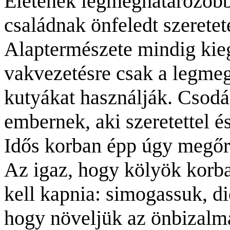
Életének legmeghatározób
családnak önfeledt szeretet
Alaptermészete mindig kie
vakvezetésre csak a legme
kutyákat használják. Csodá
embernek, aki szeretettel és
Idős korban épp úgy megőrz
Az igaz, hogy kölyök korba
kell kapnia: simogassuk, di
hogy növeljük az önbizalm