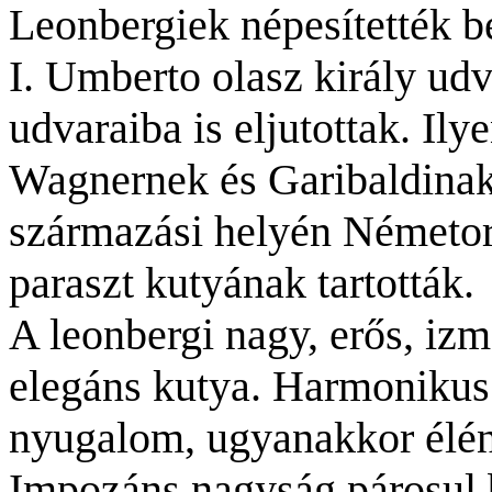
Leonbergiek népesítették be
I. Umberto olasz király ud
udvaraiba is eljutottak. Ily
Wagnernek és Garibaldinak
származási helyén Németor
paraszt kutyának tartották.
A leonbergi nagy, erős, izm
elegáns kutya. Harmonikus 
nyugalom, ugyanakkor élé
Impozáns nagyság párosul b