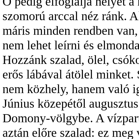
Ő pedig elfoglalja helyét a
szomorú arccal néz ránk. Ak
máris minden rendben van,
nem lehet leírni és elmond
Hozzánk szalad, ölel, csóko
erős lábával átölel minket.
nem közhely, hanem való i
Június közepétől augusztus
Domony-völgybe. A vízpart
aztán előre szalad: ez meg