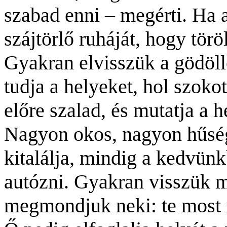
szabad enni – megérti. Ha a
szájtörlő ruháját, hogy törö
Gyakran elvisszük a gödöl
tudja a helyeket, hol szoko
előre szalad, és mutatja a h
Nagyon okos, nagyon hűsége
kitalálja, mindig a kedvün
autózni. Gyakran visszük 
megmondjuk neki: te most n