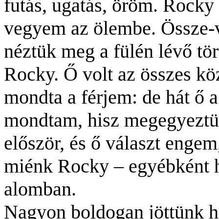
futás, ugatás, öröm. Rocky 
vegyem az ölembe.
Össze-v
néztük meg a fülén lévő tör
Rocky. Ő volt az összes köz
mondta a férjem: de hát ő
mondtam, hisz megegyeztü
először, és ő választ engem,
miénk Rocky – egyébként há
alomban.
Nagyon boldogan jöttünk h