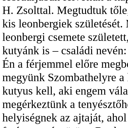
H. Zsolttal. Megtudtuk től
kis leonbergiek születését.
leonbergi csemete született
kutyánk is – családi nevén:
Én a férjemmel előre megb
megyünk Szombathelyre a k
kutyus kell, aki engem vál
megérkeztünk a tenyésztőhö
helyiségnek az ajtaját, ahol