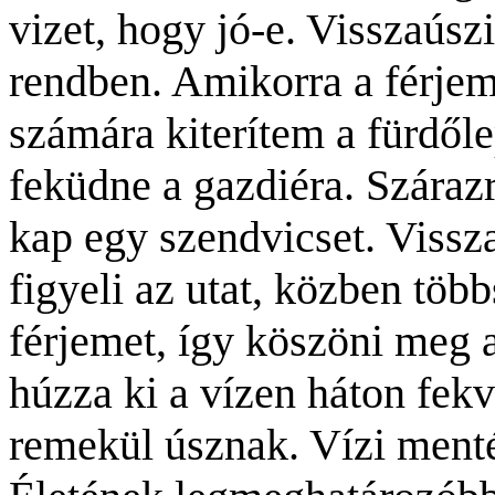
vizet, hogy jó-e. Visszaúsz
rendben. Amikorra a férjem 
számára kiterítem a fürdől
feküdne a gazdiéra. Szárazra
kap egy szendvicset. Vissz
figyeli az utat, közben több
férjemet, így köszöni meg 
húzza ki a
vízen
háton fekv
remekül úsznak. Vízi mentés