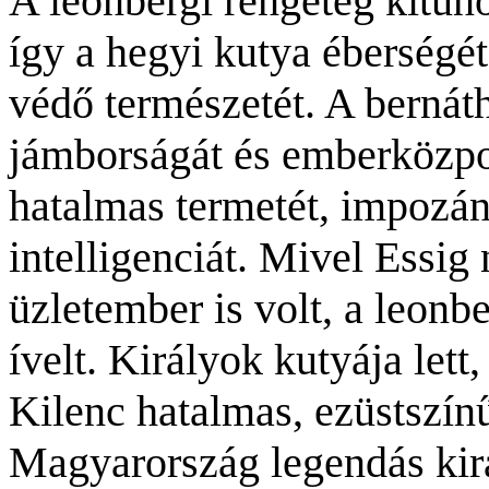
A leonbergi rengeteg kitűnő
így a hegyi kutya éberségét
védő természetét. A bernát
jámborságát és emberközpon
hatalmas termetét, impozán
intelligenciát. Mivel Essig
üzletember is volt, a leonb
ívelt. Királyok kutyája lett
Kilenc hatalmas, ezüstszínű
Magyarország legendás kirá