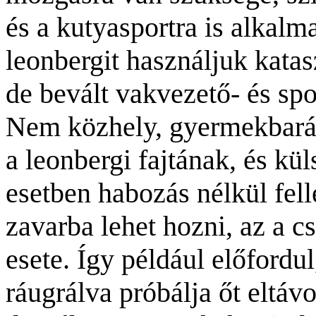
és a kutyasportra is alkalm
leonbergit használjuk katas
de bevált vakvezető- és spo
Nem közhely, gyermekbarát
a leonbergi fajtának, és k
esetben habozás nélkül fell
zavarba lehet hozni, az a c
esete. Így például előfordu
ráugrálva próbálja őt eltáv