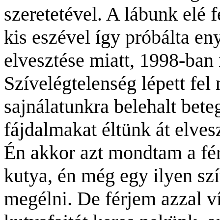
szeretetével. A lábunk elé 
kis eszével így próbálta e
elvesztése miatt, 1998-ba
Szívelégtelenség lépett fel
sajnálatunkra belehalt bet
fájdalmakat éltünk át elves
Én akkor azt mondtam a fé
kutya, én még egy ilyen sz
megélni. De férjem azzal ví