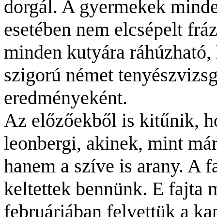
dorgál. A gyermekek minden
esetében nem elcsépelt frá
minden kutyára ráhúzható,
szigorú német tenyészvizsg
eredményeként.
Az előzőekből is kitűnik, 
leonbergi, akinek, mint m
hanem a szíve is arany. A f
keltettek bennünk. E fajta 
februárjában
felvettük a ka