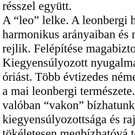
résszel együtt.
A “leo” lelke. A leonbergi 
harmonikus arányaiban és
rejlik. Felépítése magabiz
Kiegyensúlyozott nyugalmáb
óriást. Több évtizedes né
a mai leonbergi természete. 
valóban “vakon” bízhatunk
kiegyensúlyozottsága és ra
tökéletesen megbízhatóvá t