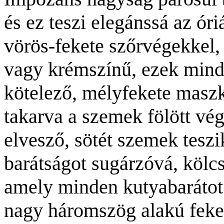
és ez teszi elegánssá az óri
vörös-fekete szőrvégekkel,
vagy krémszínű, ezek min
kötelező, mélyfekete maszk
takarva a szemek fölött vé
elvesző, sötét szemek teszik
barátságot sugárzóvá, kölcs
amely minden kutyabarátot 
nagy háromszög alakú feket