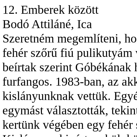
12. Emberek között
Bodó Attiláné, Ica
Szeretném megemlíteni, ho
fehér szőrű fiú pulikutyám 
beírtak szerint Góbékának h
furfangos. 1983-ban, az ak
kislányunknak vettük. Egyé
egymást választották, tekint
kertünk végében egy fehér s