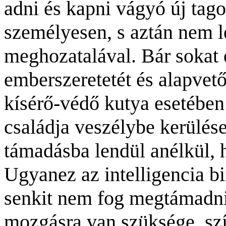
adni és kapni vágyó új tago
személyesen, s aztán nem l
meghozatalával. Bár sokat 
emberszeretetét és alapvet
kísérő-védő kutya esetében
családja veszélybe kerülés
támadásba lendül anélkül, h
Ugyanez az intelligencia bi
senkit nem fog megtámadni.
mozgásra van szüksége, szí