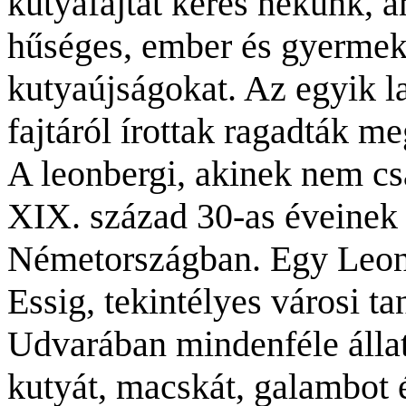
kutyafajtát keres nekünk, am
hűséges, ember és gyermekb
kutyaújságokat. Az egyik l
fajtáról írottak ragadták m
A leonbergi, akinek nem csa
XIX. század 30-as éveinek 
Németországban. Egy Leonb
Essig, tekintélyes városi ta
Udvarában mindenféle állat
kutyát, macskát, galambot 