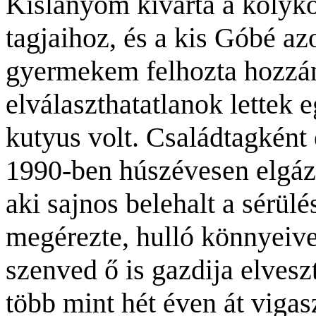
Kislányom kivárta a kölykö
tagjaihoz, és a kis Góbé az
gyermekem felhozta hozzánk
elválaszthatatlanok lettek
kutyus volt. Családtagként 
1990-ben húszévesen elgáz
aki sajnos belehalt a sérülé
megérezte, hulló könnyeive
szenved ő is gazdija elveszt
több mint hét éven át viga