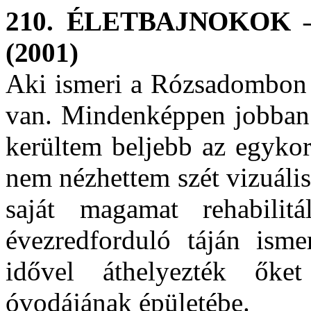
210. ÉLETBAJNOKOK – a
(2001)
Aki ismeri a Rózsadombon 
van. Mindenképpen jobban 
kerültem beljebb az egykor
nem nézhettem szét vizuális
saját magamat rehabilit
évezredforduló táján ism
idővel áthelyezték ők
óvodájának épületébe.