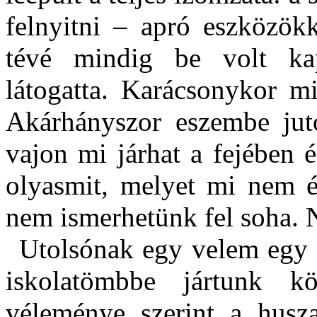
felnyitni – apró eszközökk
tévé mindig be volt kap
látogatta. Karácsonykor mi
Akárhányszor eszembe juto
vajon mi járhat a fejében é
olyasmit, melyet mi nem é
nem ismerhetünk fel soha. N
Utolsónak egy velem egy 
iskolatömbbe jártunk k
véleménye szerint a husza