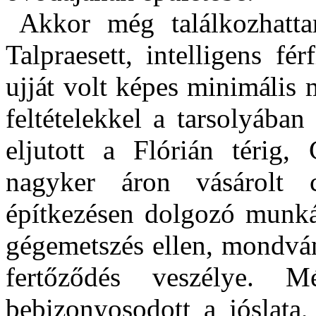
Akkor még találkozhatta
Talpraesett, intelligens f
ujját volt képes minimális
feltételekkel a tarsolyába
eljutott a Flórián térig, 
nagyker áron vásárolt c
építkezésen dolgozó munká
gégemetszés ellen, mondván
fertőződés veszélye. M
bebizonyosodott a jóslata,