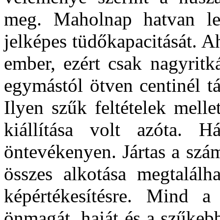
meg. Maholnap hatvan lesz
jelképes tüdőkapacitását. 
ember, ezért csak nagyritk
egymástól ötven centinél t
Ilyen szűk feltételek mellet
kiállítása volt
azóta
. Há
öntevékenyen. Jártas a szá
összes alkotása megtalálh
képértékesítésre. Mind a
önmagát, haját és a szűkebb