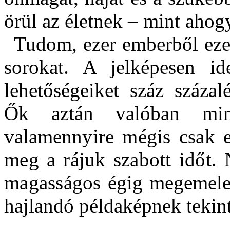
örül az életnek – mint ahogy
Tudom, ezer emberből eze
sorokat. A jelképesen ide
lehetőségeiket száz százal
Ők aztán valóban min
valamen
nyire mégis csak 
meg a rájuk szabott időt.
magassá
gos égig megemele
hajlandó példaképnek tekint