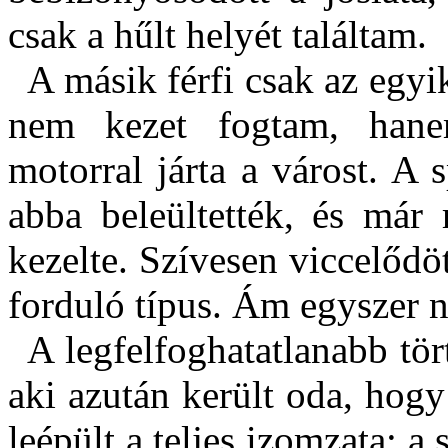
csak a hűlt helyét találtam.
A másik férfi csak az egyi
nem kezet fogtam, han
motorral járta a várost. A 
abba beleültették, és már 
kezelte. Szívesen viccelőd
forduló típus. Ám egyszer ne
A legfelfoghatatlanabb tö
aki
azután
került oda, hog
leépült a teljes izomzata: 