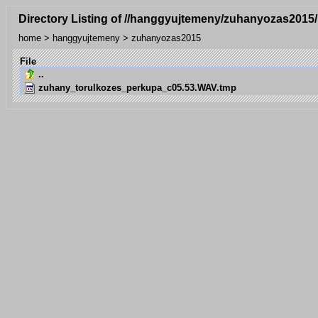
Directory Listing of //hanggyujtemeny/zuhanyozas2015/
home
>
hanggyujtemeny
>
zuhanyozas2015
File
..
zuhany_torulkozes_perkupa_c05.53.WAV.tmp