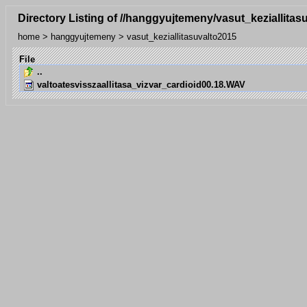
Directory Listing of //hanggyujtemeny/vasut_keziallitas
home
>
hanggyujtemeny
>
vasut_keziallitasuvalto2015
File
..
valtoatesvisszaallitasa_vizvar_cardioid00.18.WAV