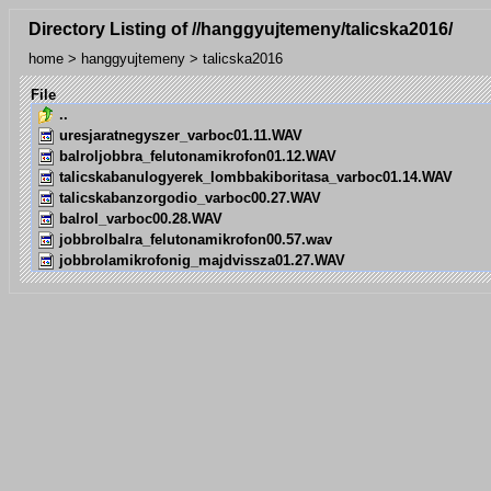
Directory Listing of //hanggyujtemeny/talicska2016/
home
>
hanggyujtemeny
>
talicska2016
File
..
uresjaratnegyszer_varboc01.11.WAV
balroljobbra_felutonamikrofon01.12.WAV
talicskabanulogyerek_lombbakiboritasa_varboc01.14.WAV
talicskabanzorgodio_varboc00.27.WAV
balrol_varboc00.28.WAV
jobbrolbalra_felutonamikrofon00.57.wav
jobbrolamikrofonig_majdvissza01.27.WAV